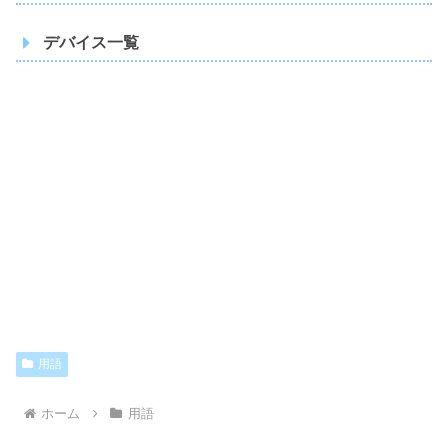
デバイス一覧
耳当てタイプ
耳当て＋ゴーグルタイプ
獣耳タイプ
ヘッドホンタイプ
頭飾りタイプ
通常
用語
ホーム
用語
MD(ミニディスプレイ)モード