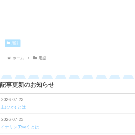
用語
どうこく
あんど
慟哭
の世界線
安堵
の世界線
フロンツォン
フロンツォン
ホーム
用語
セレスティア神様の怒りを買い魂滅刑
シエルトハイダにて在住
に処され死亡
記事更新のお知らせ
ラリィ
ラリィ
ハキアマーダー一族の中で唯一の生き
2026-07-23
残りだが、
主(ひか) とは
ハキアマーダー一族の中で唯一の生き
残り。沢山の悪人に狙われている
あんど
安堵
の世界線に避難し『多産』の力を
2026-07-23
得た
イナリン(Rver) とは