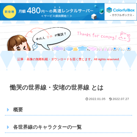
あおまるWiki
記事・画像の無断転載・ダウンロードを固く禁じます。All rights reserved.
慟哭の世界線・安堵の世界線 とは
2022.01.05
2022.07.27
概要
(旧名 表の世界線)
(旧名 別の世界線)
各世界線のキャラクターの一覧