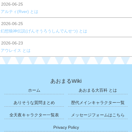
翼神アロース・ヴァイデンス神
2026-06-25
翼神アロース・ヴァイデンス神
アルティ(Rver) とは
セレスティア神様の怒りを買い魂滅刑
？
に処され死亡
2026-06-25
幻想狼神伝説(げんそうろうしんでんせつ) とは
宇迦之御魂狐(ファンドラス)
宇迦之御魂狐(ファンドラス)
2026-06-23
セレスティア神様の怒りを買い魂滅刑
レムノールにて在住
に処され死亡
アウレイス とは
天照聖女 午紗ノ神
天照聖女 午紗ノ神
セレスティア神様の怒りを買い魂滅刑
レムノールにて在住
あおまるWiki
に処され死亡
ホーム
あおまる大百科 とは
ありそうな質問まとめ
歴代メインキャラクター一覧
全天夜キャラクター一覧表
メッセージフォームはこちら
Privacy Policy