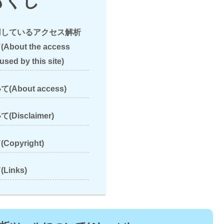
もくじ
用しているアクセス解析
out the access
used by this site)
About access)
isclaimer)
opyright)
inks)