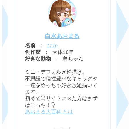
白水あおまる
名前
:
ひか
創作歴
: 大体16年
好きな動物
: 鳥ちゃん
ミニ・デフォルメ絵描き。
不思議で個性豊かなキャラクタ
ー達をめっちゃ好き放題描いて
ます。
初めて当サイトに来た方はまず
はこっち！👇
あおまる大百科 とは