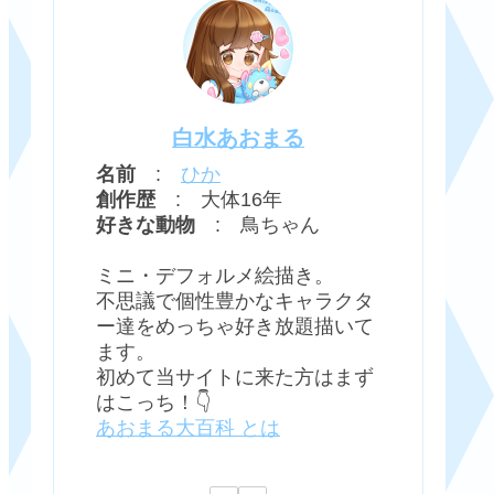
白水あおまる
名前
:
ひか
創作歴
: 大体16年
好きな動物
: 鳥ちゃん
ミニ・デフォルメ絵描き。
不思議で個性豊かなキャラクタ
ー達をめっちゃ好き放題描いて
ます。
初めて当サイトに来た方はまず
はこっち！👇
あおまる大百科 とは