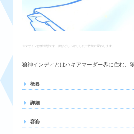
※デザインは仮状態です。後ほどしっかりした一枚絵に変わります。
狼神インディとはハキアマーダー界に住む、
概要
名前(フルネーム)
詳細
二つ名
容姿
年齢