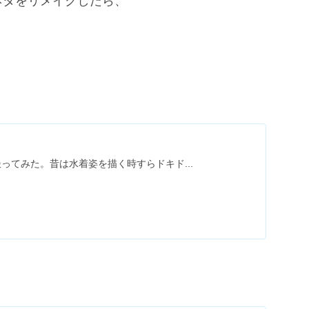
ネタをリメイクしたら、
ってみた。昔は水着姿を描く時すらドキド...