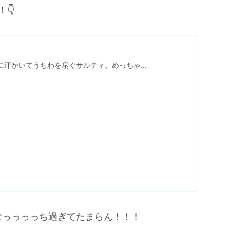
👇
汗かいてうちわを扇ぐサルティ。めっちゃ...
むっっっっち過ぎてたまらん！！！