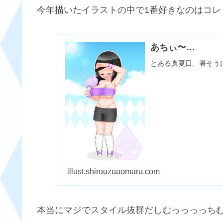
今年描いたイラストの中で1番好きなのはコレ！
あちぃ〜…
とある真夏日、暑そうに
illust.shirouzuaomaru.com
本当にマジでスタイル抜群だしむっっっっち