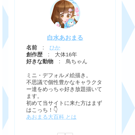
白水あおまる
名前
:
ひか
創作歴
: 大体16年
好きな動物
: 鳥ちゃん
ミニ・デフォルメ絵描き。
不思議で個性豊かなキャラクタ
ー達をめっちゃ好き放題描いて
ます。
初めて当サイトに来た方はまず
はこっち！👇
あおまる大百科 とは