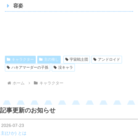
容姿
愛称
ママ
人間で言うと31歳
年齢
実際は最低でも500歳以上
性別
女性
種族
輸送特化型アンドロイド
キャラクター
主の推し
宇宙戦士団
アンドロイド
能力
？
ハキアマーダーの子孫
没キャラ
身長
198cm
飛行機時の全長
？？？m
ホーム
キャラクター
体重
273kg
飛行機時の重さ
？？？トン
好きな色
ピンク
記事更新のお知らせ
その気になれば世界を破壊でき
魔法の技術
るくらい
2026-07-23
主(ひか) とは