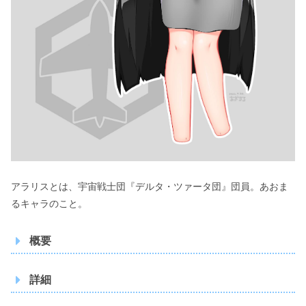
アラリスとは、宇宙戦士団『デルタ・ツァータ団』団員。あおま
るキャラのこと。
概要
アラリス・アラキリス・ニグレ
名前
詳細
ード・ペルグランデ
二つ名
純黒の大怪鳥